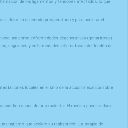
nflamación de los ligamentos y tendones afectados, lo que
r el dolor en el período preoperatorio y para acelerar el
e menisco, así como enfermedades degenerativas (gonartrosis)
alcáneos, esguinces y enfermedades inflamatorias del tendón de
festaciones locales en el sitio de la acción mecánica sobre
to acústico causa dolor o malestar. El médico puede reducir
n ungüento que acelere su reabsorción. La terapia de