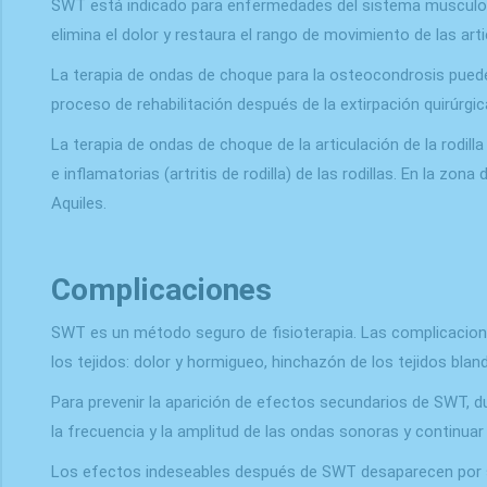
SWT está indicado para enfermedades del sistema musculoesq
elimina el dolor y restaura el rango de movimiento de las art
La terapia de ondas de choque para la osteocondrosis puede ali
proceso de rehabilitación después de la extirpación quirúrgica
La terapia de ondas de choque de la articulación de la rodill
e inflamatorias (artritis de rodilla) de las rodillas. En la z
Aquiles.
Complicaciones
SWT es un método seguro de fisioterapia. Las complicacio
los tejidos: dolor y hormigueo, hinchazón de los tejidos b
Para prevenir la aparición de efectos secundarios de SWT, d
la frecuencia y la amplitud de las ondas sonoras y continuar
Los efectos indeseables después de SWT desaparecen por sí