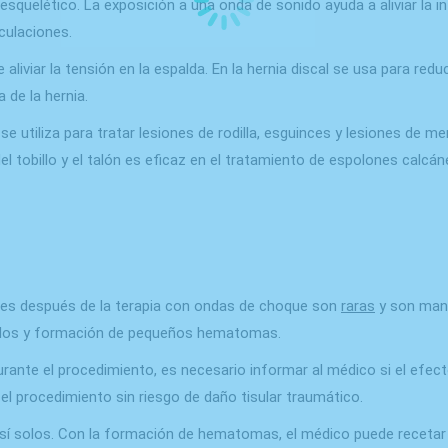
uelético. La exposición a una onda de sonido ayuda a aliviar la i
iculaciones.
viar la tensión en la espalda. En la hernia discal se usa para reduci
 de la hernia.
a se utiliza para tratar lesiones de rodilla, esguinces y lesiones d
ona del tobillo y el talón es eficaz en el tratamiento de espolones c
nes después de la terapia con ondas de choque son
raras
y son mani
landos y formación de pequeños hematomas.
urante el procedimiento, es necesario informar al médico si el efec
 el procedimiento sin riesgo de daño tisular traumático.
 solos. Con la formación de hematomas, el médico puede recetar u