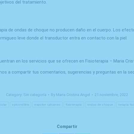
jetivos del tratamiento.
erapia de ondas de choque no producen daño en el cuerpo. Los efe
rmigueo leve donde el transductor entra en contacto con la piel.
entran en los servicios que se ofrecen en Fisioterapia – Maria Crist
amos a compartir tus comentarios, sugerencias y preguntas en la se
Category:
Sin categoría
By
Maria Cristina Angel
21 noviembre, 2022
icular
epicondilitis
espolon calcaneo
fisioterapia
ondas de choque
terapia fis
Compartir