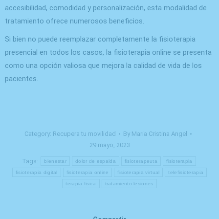
accesibilidad, comodidad y personalización, esta modalidad de
tratamiento ofrece numerosos beneficios.
Si bien no puede reemplazar completamente la fisioterapia
presencial en todos los casos, la fisioterapia online se presenta
como una opción valiosa que mejora la calidad de vida de los
pacientes.
Category:
Recupera tu movilidad
By
Maria Cristina Angel
29 mayo, 2023
Tags:
bienestar
dolor de espalda
fisioterapeuta
fisioterapia
fisioterapia digital
fisioterapia online
fisioterapia virtual
telefisioterapia
terapia fisica
tratamiento lesiones