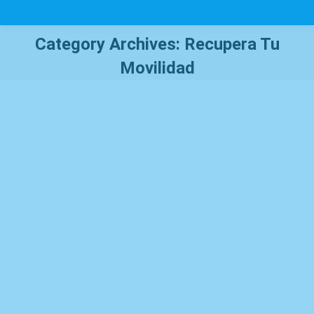
Category Archives:
Recupera Tu
Movilidad
You are here:
Conociendo el dolor del codo de golfista
o epitrocleitis
Recupera tu movilidad
By
Maria Cristina Angel
17 julio, 2023