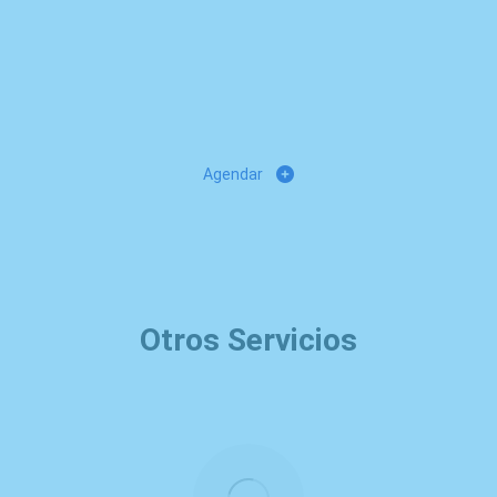
Solicita tu Descuento*
*Aplican condiciones y restricciones
No acumulable con otras promociones o descuentos
Agendar
Otros Servicios