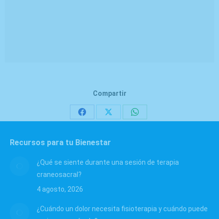
Compartir
Share
Share
Share
on
on
on
Recursos para tu Bienestar
Facebook
X
WhatsApp
¿Qué se siente durante una sesión de terapia
craneosacral?
4 agosto, 2026
¿Cuándo un dolor necesita fisioterapia y cuándo puede