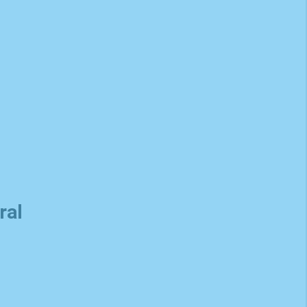
 cuerpo puede alcanzar. Las sesiones tienen una duración
ral