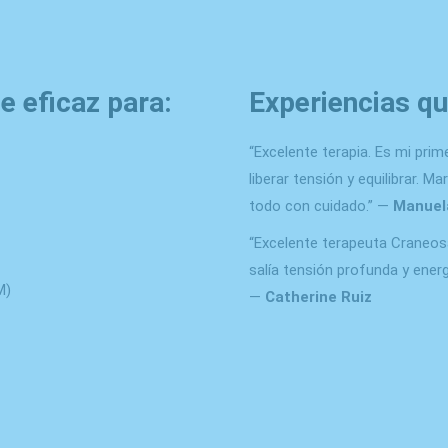
e eficaz para:
Experiencias q
“Excelente terapia. Es mi pri
liberar tensión y equilibrar. M
todo con cuidado.” —
Manuel
“Excelente terapeuta Craneosa
salía tensión profunda y ener
M)
—
Catherine Ruiz