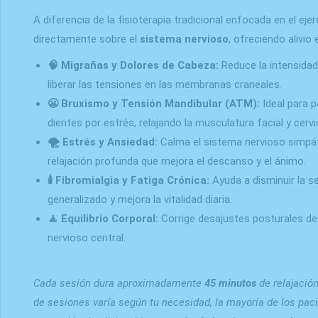
A diferencia de la fisioterapia tradicional enfocada en el ejer
directamente sobre el
sistema nervioso
, ofreciendo alivio 
🧠 Migrañas y Dolores de Cabeza:
Reduce la intensidad 
liberar las tensiones en las membranas craneales.
😬 Bruxismo y Tensión Mandibular (ATM):
Ideal para p
dientes por estrés, relajando la musculatura facial y cervic
🌪️ Estrés y Ansiedad:
Calma el sistema nervioso simpát
relajación profunda que mejora el descanso y el ánimo.
🕯️ Fibromialgia y Fatiga Crónica:
Ayuda a disminuir la s
generalizado y mejora la vitalidad diaria.
🧘 Equilibrio Corporal:
Corrige desajustes posturales de
nervioso central.
Cada sesión dura aproximadamente
45 minutos
de relajació
de sesiones varía según tu necesidad, la mayoría de los pa