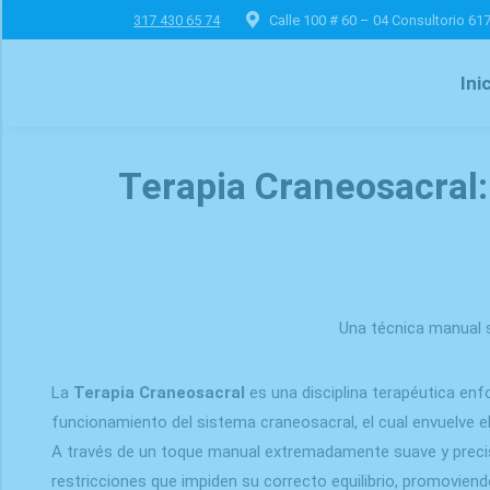
317 430 65 74
Calle 100 # 60 – 04 Consultorio 61
Ini
Terapia Craneosacral: 
Una técnica manual s
La
Terapia Craneosacral
es una disciplina terapéutica enf
funcionamiento del sistema craneosacral, el cual envuelve el
A través de un toque manual extremadamente suave y preciso
restricciones que impiden su correcto equilibrio, promoviend