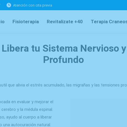
7
Atención con cita previa
cio
Fisioterapia
Revitalizate +40
Terapia Craneos
Libera tu Sistema Nervioso y
Profundo
util que alivia el estrés acumulado, las migrañas y las tensiones pr
ocada en evaluar y mejorar el
 cerebro y la médula espinal.
, ayudo al cuerpo a liberar
o una autocuración natural.