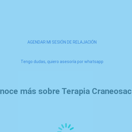
Regálate un momento de bienestar absoluto
sultorio en Bogotá y experimenta la relajación más profunda que tu
aproximada de 45 minutos.
AGENDAR MI SESIÓN DE RELAJACIÓN
Tengo dudas, quiero asesoría por whatsapp
noce más sobre Terapia Craneosac