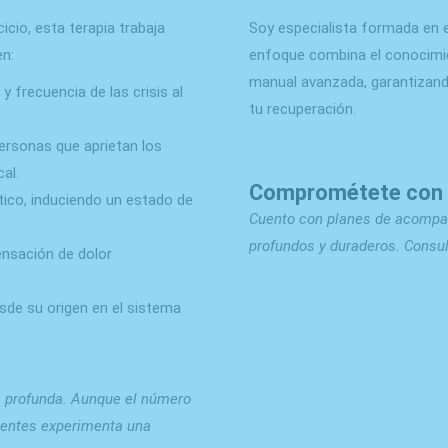
cicio, esta terapia trabaja
Soy especialista formada en 
en:
enfoque combina el conocimient
manual avanzada, garantizando
y frecuencia de las crisis al
tu recuperación.
ersonas que aprietan los
al.
Comprométete con 
ico, induciendo un estado de
Cuento con planes de acompa
profundos y duraderos. Consul
ensación de dolor
sde su origen en el sistema
n profunda. Aunque el número
cientes experimenta una