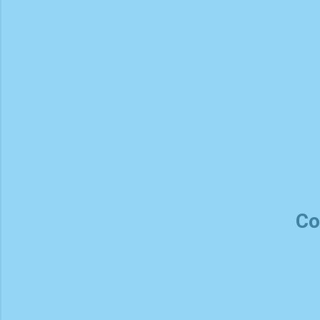
Agenda tu sesión de Terapia Craneosacral en nuestro con
Co