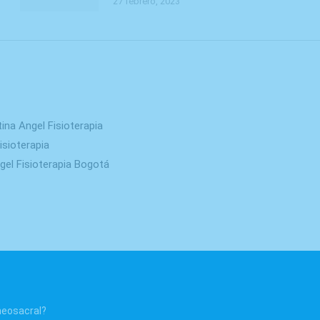
27 febrero, 2023
tina Angel Fisioterapia
sioterapia
ngel Fisioterapia Bogotá
neosacral?