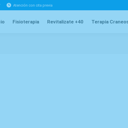
7
Atención con cita previa
cio
Fisioterapia
Revitalizate +40
Terapia Craneos