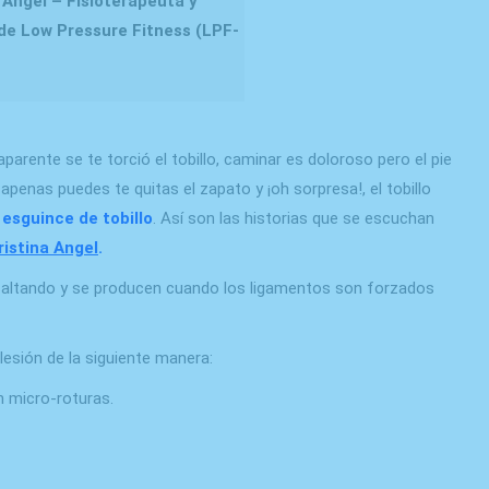
 Angel – Fisioterapeuta y
de Low Pressure Fitness (LPF-
rente se te torció el tobillo, caminar es doloroso pero el pie
apenas puedes te quitas el zapato y ¡oh sorpresa!, el tobillo
n
esguince de tobillo
. Así son las historias que se escuchan
ristina Angel
.
o saltando y se producen cuando los ligamentos son forzados
lesión de la siguiente manera:
n micro-roturas.