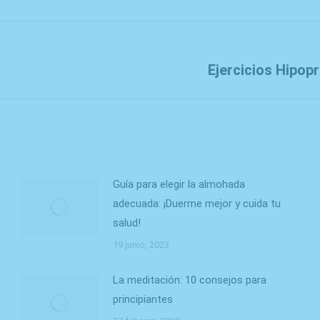
X
Facebook
WhatsApp
Ejercicios Hipop
Next
post:
Guía para elegir la almohada
adecuada: ¡Duerme mejor y cuida tu
salud!
19 junio, 2023
La meditación: 10 consejos para
principiantes