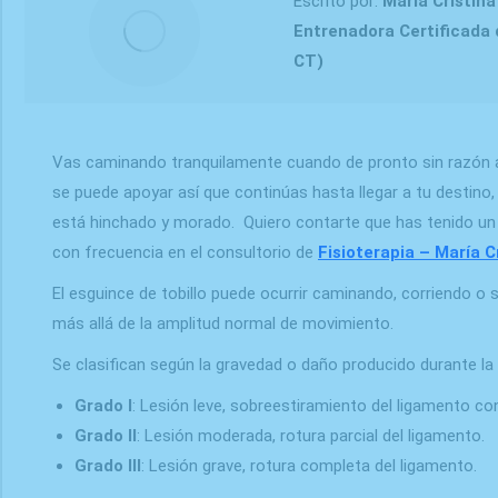
Escrito por:
Maria Cristina
Entrenadora Certificada 
CT)
Vas caminando tranquilamente cuando de pronto sin razón apa
se puede apoyar así que continúas hasta llegar a tu destino, 
está hinchado y morado. Quiero contarte que has tenido u
con frecuencia en el consultorio de
Fisioterapia – María C
El esguince de tobillo puede ocurrir caminando, corriendo 
más allá de la amplitud normal de movimiento.
Se clasifican según la gravedad o daño producido durante la 
Grado I
: Lesión leve, sobreestiramiento del ligamento co
Grado II
: Lesión moderada, rotura parcial del ligamento.
Grado III
: Lesión grave, rotura completa del ligamento.