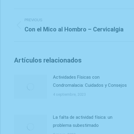
Post
navigation
PREVIOUS
Con el Mico al Hombro – Cervicalgia
Previous
post:
Artículos relacionados
Actividades Físicas con
Condromalacia: Cuidados y Consejos
4 septiembre, 2023
La falta de actividad física: un
problema subestimado