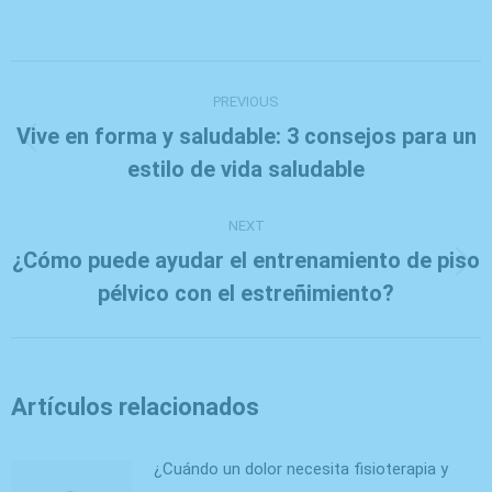
on
on
on
X
Facebook
WhatsApp
Post
navigation
PREVIOUS
Vive en forma y saludable: 3 consejos para un
Previous
estilo de vida saludable
post:
NEXT
¿Cómo puede ayudar el entrenamiento de piso
Next
pélvico con el estreñimiento?
post:
Artículos relacionados
¿Cuándo un dolor necesita fisioterapia y